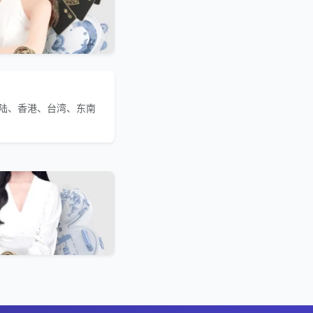
陆、香港、台湾、东南