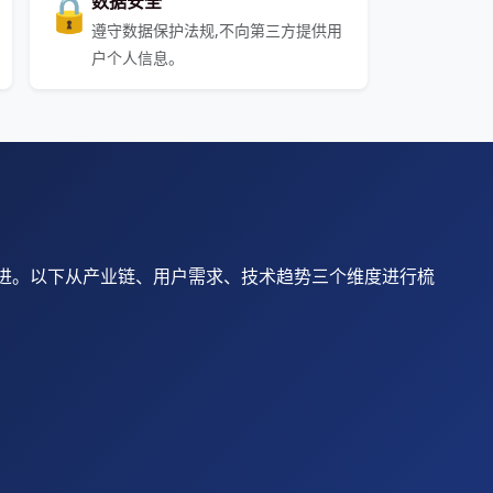
🔒
数据安全
遵守数据保护法规,不向第三方提供用
户个人信息。
术演进。以下从产业链、用户需求、技术趋势三个维度进行梳