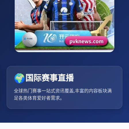
🌍
国际赛事直播
全球热门赛事一站式资讯覆盖,丰富的内容板块满
足各类体育爱好者需求。