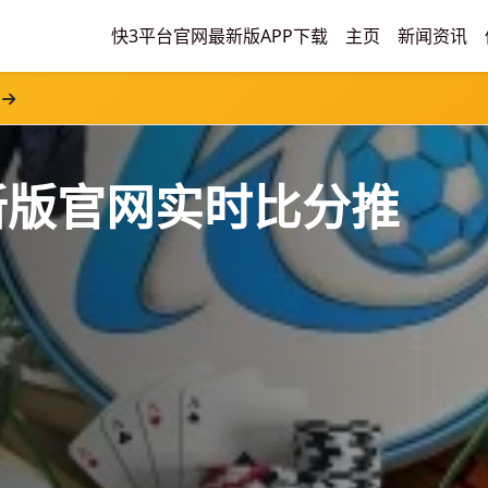
快3平台官网最新版APP下载
主页
新闻资讯
新版官网实时比分推