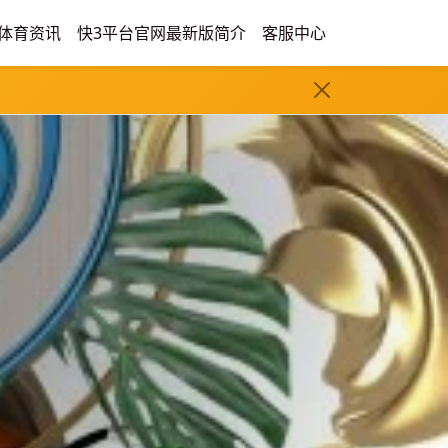
体育资讯
快3平台官网最新版简介
客服中心