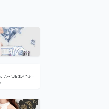
大,合作品牌阵容持续壮
长。