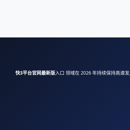
快3平台官网最新版
入口 领域在 2026 年持续保持