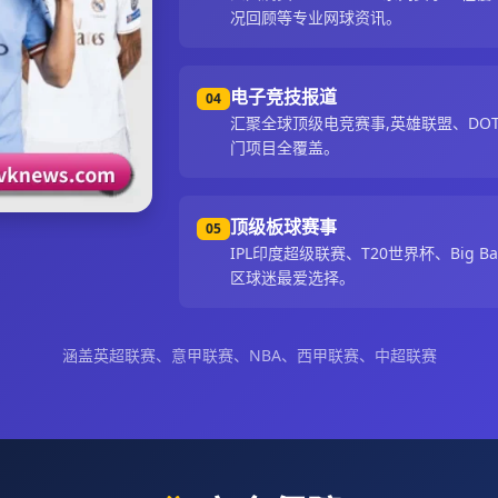
况回顾等专业网球资讯。
电子竞技报道
04
汇聚全球顶级电竞赛事,英雄联盟、DO
门项目全覆盖。
顶级板球赛事
05
IPL印度超级联赛、T20世界杯、Big 
区球迷最爱选择。
涵盖英超联赛、意甲联赛、NBA、西甲联赛、中超联赛