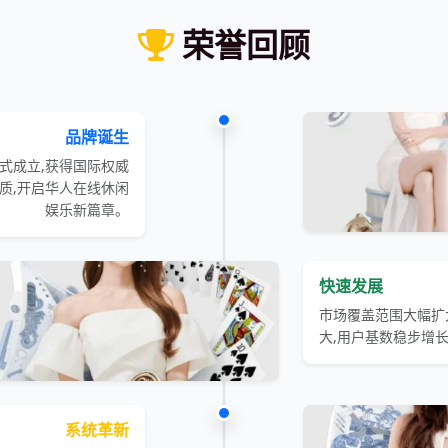
荣誉回顾
品牌诞生
式成立,获得国际权威
质,开启华人在线休闲
娱乐新篇章。
快速发展
市场覆盖范围大幅扩
大,用户基数稳步增
系统革新