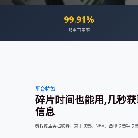
99.91%
服务可用率
平台特色
碎片时间也能用,几秒获
信息
赛程覆盖英超联赛、意甲联赛、NBA、西甲联赛等联