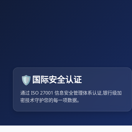
🛡
国际安全认证
通过 ISO 27001 信息安全管理体系认证,银行级加
密技术守护您的每一项数据。