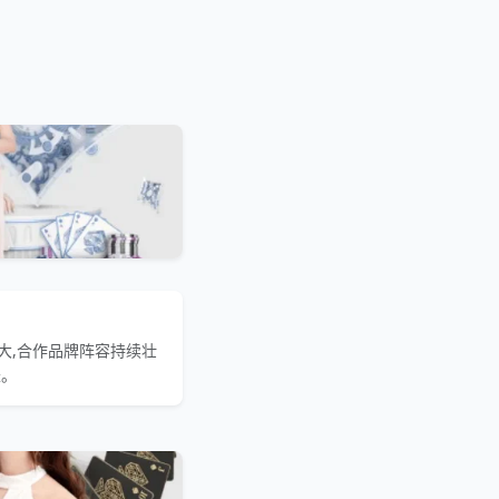
大,合作品牌阵容持续壮
长。