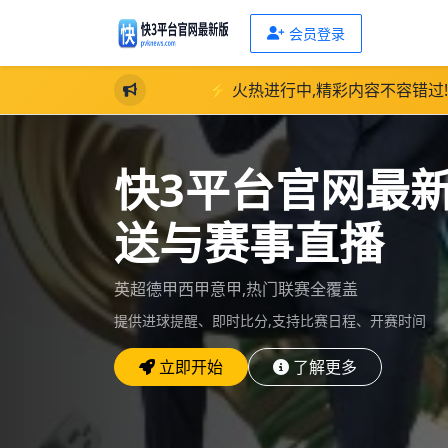
会员登录
⚡ 火热进行中,精彩内容不容错过!
快3平台官网最
送与赛事直播
英超德甲西甲意甲,热门联赛全覆盖
提供进球提醒、即时比分,支持比赛日程、开赛时间
立即开始
了解更多