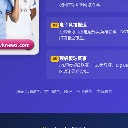
况回顾等专业网球资讯。
电子竞技报道
04
汇聚全球顶级电竞赛事,英雄联盟、DO
门项目全覆盖。
顶级板球赛事
05
IPL印度超级联赛、T20世界杯、Big 
区球迷最爱选择。
涵盖英超联赛、意甲联赛、NBA、西甲联赛、中超联赛