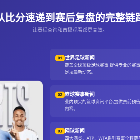
从比分速递到赛后复盘的完整链
让赛程查询和直播观看都更高效。
世界足球新闻
01
覆盖全球顶级足球赛事,提供专业的赛事
足坛最新动态。
篮球赛事新闻
02
业内顶尖的篮球资讯平台,提供赛前预
内容。
网球新闻
03
四大满贯、ATP、WTA系列赛事全程