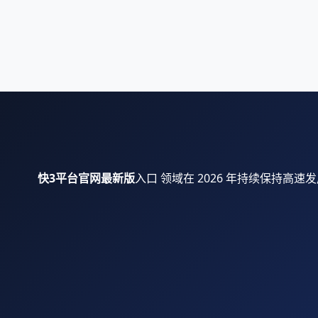
快3平台官网最新版
入口 领域在 2026 年持续保持