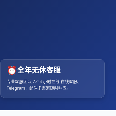
⏰
全年无休客服
专业客服团队 7×24 小时在线,在线客服、
Telegram、邮件多渠道随时响应。