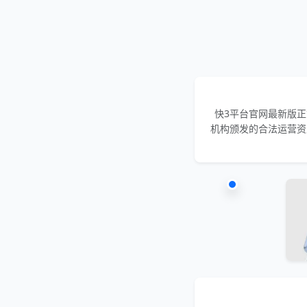
快3平台官网最新版正
机构颁发的合法运营资