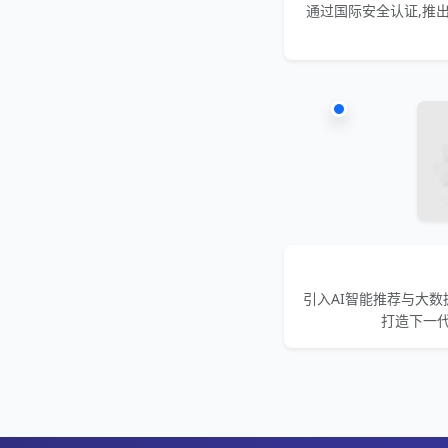
通过国际安全认证,推出
引入AI智能推荐与大数
打造下一