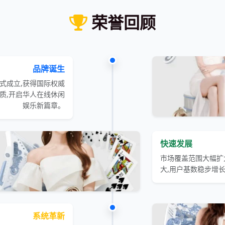
荣誉回顾
品牌诞生
式成立,获得国际权威
质,开启华人在线休闲
娱乐新篇章。
快速发展
市场覆盖范围大幅扩
大,用户基数稳步增
系统革新