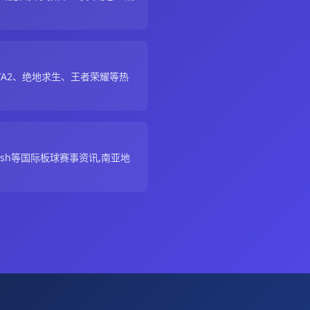
TA2、绝地求生、王者荣耀等热
Bash等国际板球赛事资讯,南亚地