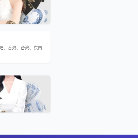
陆、香港、台湾、东南