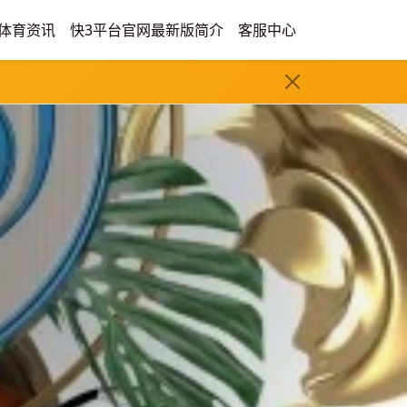
体育资讯
快3平台官网最新版简介
客服中心