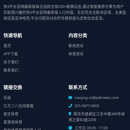
快3平台官网最新版每日追踪全球200+联赛动态,通过智能推荐引擎为用户
匹配感兴趣的快3平台官网最新版入口内容。无论您关注欧洲足球、北美篮
球还是亚洲电竞,平台均提供对应的专题频道与定制化信息流。
快速导航
内容分类
首页
新闻资讯
APP下载
体育资讯
关于我们
联系我们
链接交换
联系方式
乐投
nanjing-cs@pvknews.com
亿万二八在线客服
025-5877-6602
星空体育
南京市建邺区江东中路369号绿
地之窗B2座2208
爱游戏体育
工作日 08:30 - 17:30