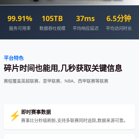
99.91%
105TB
37ms
6.5分钟
服务可用率
数据吞吐规模
平均响应延迟
平均访问时长
平台特色
碎片时间也能用,几秒获取关键信息
赛程覆盖英超联赛、意甲联赛、NBA、西甲联赛等联赛
⚡
即时赛事数据
赛事比分秒级刷新,支持多联赛同时追踪,数据来源可靠。