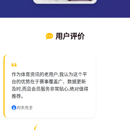
用户评价
作为体育资讯的老用户,我认为这个平
台的优势在于赛事覆盖广、数据更新
及时,而且会员服务非常贴心,绝对值得
推荐。
刘东先生