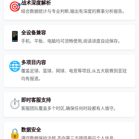
🎯
战术深度解析
结合数据统计与专业判断,输出有深度的赛事分析报告。
📱
全设备兼容
手机、平板、电脑均可流畅使用,阅读进度自动保存。
🌐
多项目内容
覆盖足球、篮球、网球、电竞等项目,从五大联赛到亚冠
均有报道。
⏱️
即时客服支持
客服团队覆盖多个时区,确保任何时段都有人值守。
🔒
数据安全
遵守数据保护法规,不向第三方提供用户个人信息。