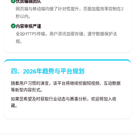
优质编辑团队
网页端与移动端均做了针对性提升，页面加载效率控制在2
秒以内。
内容审核严谨
全站HTTPS传输，用户资讯加密存储，遵守数据保护法
规。
四、2026年趋势与平台规划
随着用户习惯的演变，该平台将继续挖掘短视频、互动数据
等新型内容形式。
如果您希望及时获取行业动态与赛事分析，欢迎将加入收
藏。