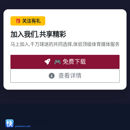
🎁 关注有礼
加入我们,共享精彩
马上加入,千万球迷的共同选择,体验顶级体育媒体服务
🎮 免费下载
查看详情