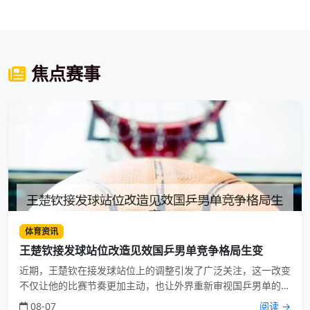
焦点赛事
体育资讯
王楚钦接发球站位改造见效国乒男单竞争格局生变
近期，王楚钦在接发球站位上的调整引发了广泛关注，这一改变
不仅让他的比赛节奏更加主动，也让外界重新审视国乒男单的内
部竞争格局。接发球从来不是技术链条里最显眼的一环，却往往
08-07
阅读 →