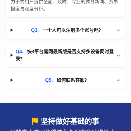
力于为用户提供全面、及时、专业的体育新闻、赛事
报道与深度分析。
Q3.
一个人可以注册多个账号吗?
Q4.
快3平台官网最新版是否支持多设备同时登
录?
Q5.
如何联系客服?
坚持做好基础的事