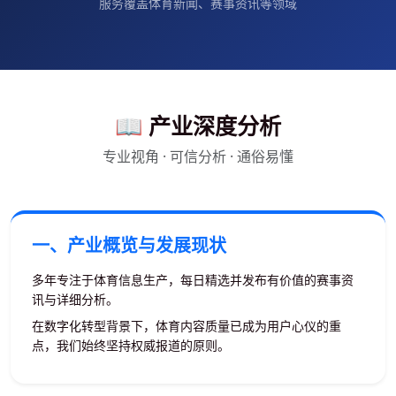
服务覆盖体育新闻、赛事资讯等领域
📖 产业深度分析
专业视角 · 可信分析 · 通俗易懂
一、产业概览与发展现状
多年专注于体育信息生产，每日精选并发布有价值的赛事资
讯与详细分析。
在数字化转型背景下，体育内容质量已成为用户心仪的重
点，我们始终坚持权威报道的原则。