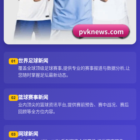
世界足球新闻
01
覆盖全球顶级足球赛事,提供专业的赛事报道与数据分析,让
您随时掌握足坛最新动态。
篮球赛事新闻
02
业内顶尖的篮球资讯平台,提供赛前预告、赛中战况、赛后
回顾等全方位内容。
网球新闻
03