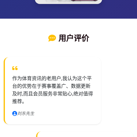
用户评价
作为体育资讯的老用户,我认为这个平
台的优势在于赛事覆盖广、数据更新
及时,而且会员服务非常贴心,绝对值得
推荐。
刘东先生