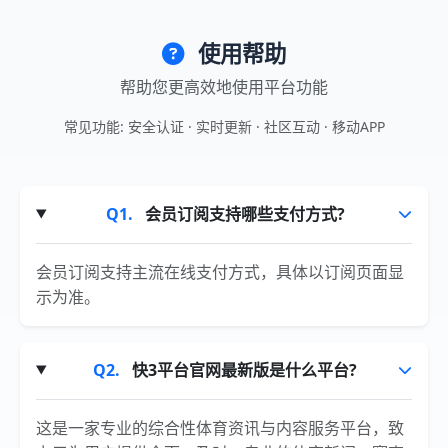
使用帮助
帮助您更高效地使用平台功能
常见功能: 安全认证 · 实时更新 · 社区互动 · 移动APP
Q1.
会员订阅支持哪些支付方式?
会员订阅支持主流在线支付方式，具体以订阅页面显
示为准。
Q2.
快3平台官网最新版是什么平台?
这是一家专业的综合性体育资讯与内容服务平台，致