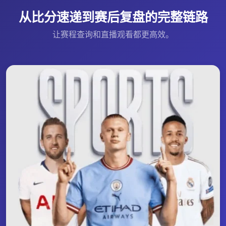
从比分速递到赛后复盘的完整链路
让赛程查询和直播观看都更高效。