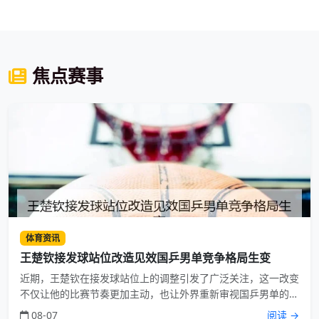
焦点赛事
体育资讯
王楚钦接发球站位改造见效国乒男单竞争格局生变
近期，王楚钦在接发球站位上的调整引发了广泛关注，这一改变
不仅让他的比赛节奏更加主动，也让外界重新审视国乒男单的内
部竞争格局。接发球从来不是技术链条里最显眼的一环，却往往
08-07
阅读 →