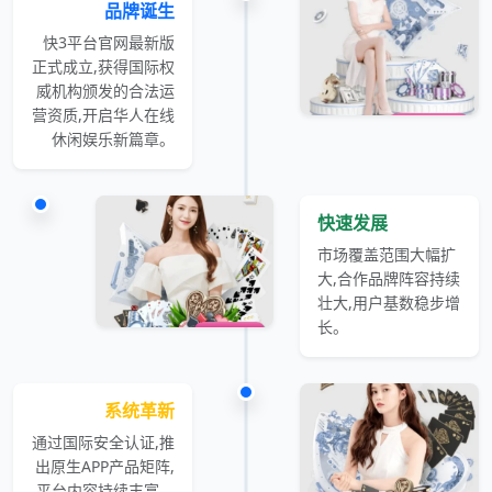
品牌诞生
快3平台官网最新版
正式成立,获得国际权
威机构颁发的合法运
营资质,开启华人在线
休闲娱乐新篇章。
快速发展
市场覆盖范围大幅扩
大,合作品牌阵容持续
壮大,用户基数稳步增
长。
系统革新
通过国际安全认证,推
出原生APP产品矩阵,
平台内容持续丰富。