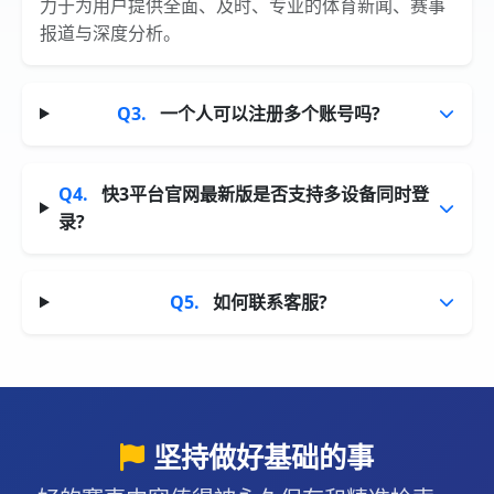
力于为用户提供全面、及时、专业的体育新闻、赛事
报道与深度分析。
Q3.
一个人可以注册多个账号吗?
Q4.
快3平台官网最新版是否支持多设备同时登
录?
Q5.
如何联系客服?
坚持做好基础的事