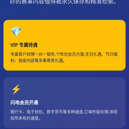
好的赛事内容值得被永久保存和精准检索。
💎
VIP 专属待遇
专属客户经理一对一服务,个性化会员方案,生日礼遇、节日福
利、独家内容等多重尊贵礼遇。
⚡
闪电会员开通
银行卡、电子钱包、数字货币等多种通道,订单秒级处理,体验
前所未有的速度。