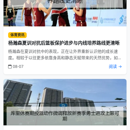
体育资讯
杨瀚森夏训对抗后篮板保护进步与内线培养路线更清晰
杨瀚森在夏训对抗中的表现，正在让外界重新认识他的成长速
度。相较于以往更多依靠身高和静态天赋带来的天然优势，如今
他在篮板保护、卡位判断、对抗后的二次起跳以及防守站位上的
08-07
阅读 →
变化，更像是一名正在走向成熟的内线...