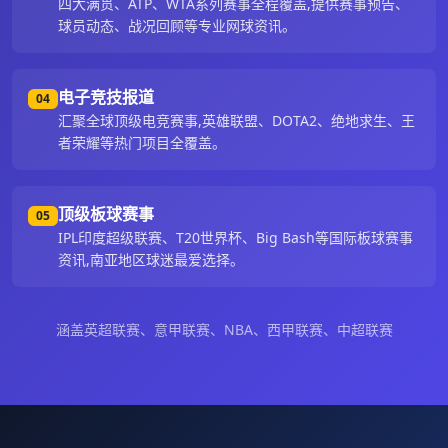
四大满贯、ATP、WTA系列赛事全程覆盖,提供赛事预告、
球员动态、战况回顾等专业网球资讯。
电子竞技报道
04
汇聚全球顶级电竞赛事,英雄联盟、DOTA2、绝地求生、王
者荣耀等热门项目全覆盖。
顶级板球赛事
05
IPL印度超级联赛、T20世界杯、Big Bash等国际板球赛事
资讯,南亚地区球迷最爱选择。
涵盖英超联赛、意甲联赛、NBA、西甲联赛、中超联赛