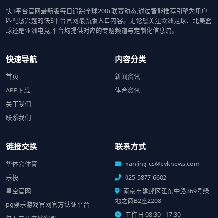
快3平台官网最新版每日追踪全球200+联赛动态,通过智能推荐引擎为用户
匹配感兴趣的快3平台官网最新版入口内容。无论您关注欧洲足球、北美篮
球还是亚洲电竞,平台均提供对应的专题频道与定制化信息流。
快速导航
内容分类
首页
新闻资讯
APP下载
体育资讯
关于我们
联系我们
链接交换
联系方式
华体会体育
nanjing-cs@pvknews.com
乐投
025-5877-6602
星空官网
南京市建邺区江东中路369号绿
地之窗B2座2208
pg娱乐游戏官网官方认证平台
工作日 08:30 - 17:30