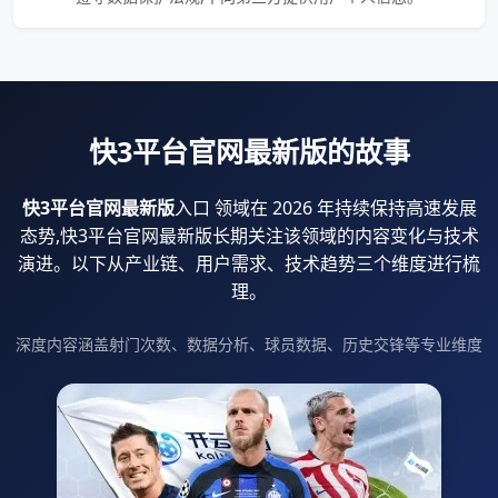
快3平台官网最新版的故事
快3平台官网最新版
入口 领域在 2026 年持续保持高速发展
态势,快3平台官网最新版长期关注该领域的内容变化与技术
演进。以下从产业链、用户需求、技术趋势三个维度进行梳
理。
深度内容涵盖射门次数、数据分析、球员数据、历史交锋等专业维度