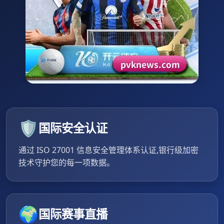
🛡
国际安全认证
通过 ISO 27001 信息安全管理体系认证,银行级加密
技术守护您的每一项数据。
🌍
国际赛事直播