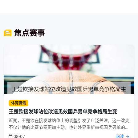
焦点赛事
体育资讯
王楚钦接发球站位改造见效国乒男单竞争格局生变
近期，王楚钦在接发球站位上的调整引发了广泛关注，这一改变
不仅让他的比赛节奏更加主动，也让外界重新审视国乒男单的内
部竞争格局。接发球从来不是技术链条里最显眼的一环，却往往
08-07
阅读 →