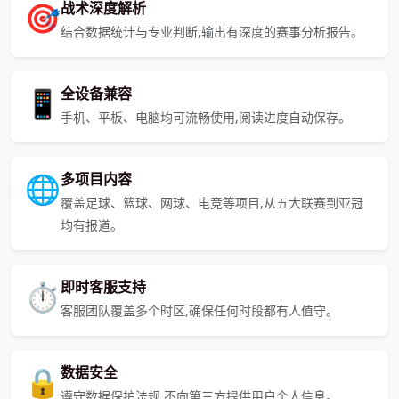
🎯
战术深度解析
结合数据统计与专业判断,输出有深度的赛事分析报告。
📱
全设备兼容
手机、平板、电脑均可流畅使用,阅读进度自动保存。
🌐
多项目内容
覆盖足球、篮球、网球、电竞等项目,从五大联赛到亚冠
均有报道。
⏱️
即时客服支持
客服团队覆盖多个时区,确保任何时段都有人值守。
🔒
数据安全
遵守数据保护法规,不向第三方提供用户个人信息。