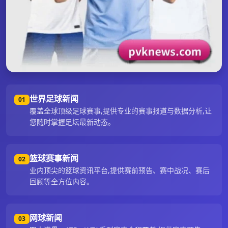
世界足球新闻
01
覆盖全球顶级足球赛事,提供专业的赛事报道与数据分析,让
您随时掌握足坛最新动态。
篮球赛事新闻
02
业内顶尖的篮球资讯平台,提供赛前预告、赛中战况、赛后
回顾等全方位内容。
网球新闻
03