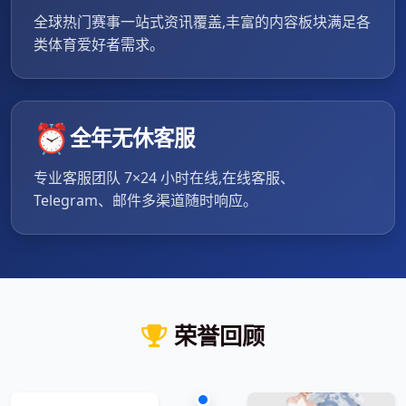
全球热门赛事一站式资讯覆盖,丰富的内容板块满足各
类体育爱好者需求。
⏰
全年无休客服
专业客服团队 7×24 小时在线,在线客服、
Telegram、邮件多渠道随时响应。
荣誉回顾