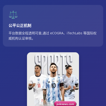
⚖️
公平公正机制
平台数据全程透明可查,通过 eCOGRA、iTechLabs 等国际权
威机构认证审核。