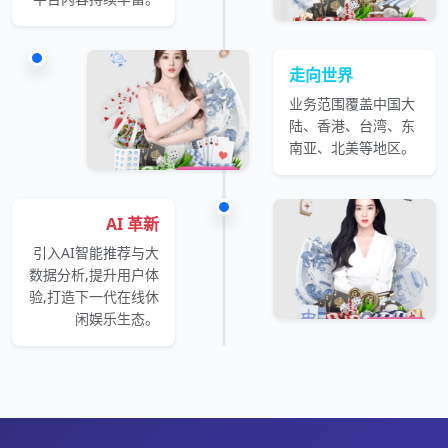
走向世界
业务范围覆盖中国大
陆、香港、台湾、东
南亚、北美等地区。
AI 革新
引入AI智能推荐与大
数据分析,提升用户体
验,打造下一代在线休
闲娱乐生态。