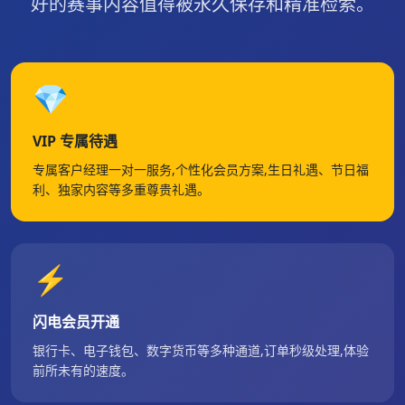
好的赛事内容值得被永久保存和精准检索。
💎
VIP 专属待遇
专属客户经理一对一服务,个性化会员方案,生日礼遇、节日福
利、独家内容等多重尊贵礼遇。
⚡
闪电会员开通
银行卡、电子钱包、数字货币等多种通道,订单秒级处理,体验
前所未有的速度。