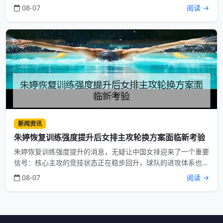
衔接和比赛气场上都呈现出回暖迹象，尤其是发球环节的稳定
08-07
阅读 →
性，已经成为决定她能否继续向更高轮...
新闻资讯
朱婷恢复训练强度提升后女排主攻轮换方案面临新考验
朱婷恢复训练强度提升的消息，无疑让中国女排迎来了一个重要
信号：核心主攻的竞技状态正在稳步回升，球队的进攻体系也有
望重新获得更强的支点。不过，随着训练强度提高，围绕主攻位
08-07
阅读 →
置的使用方式、轮换节奏和整体攻防...