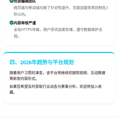
优质编辑团队
网页端与移动端均做了针对性提升，页面加载效率控制在2
秒以内。
内容审核严谨
全站HTTPS传输，用户资讯加密存储，遵守数据保护法
规。
四、2026年趋势与平台规划
随着用户习惯的演变，该平台将继续挖掘短视频、互动数据
等新型内容形式。
如果您希望及时获取行业动态与赛事分析，欢迎将加入收
藏。