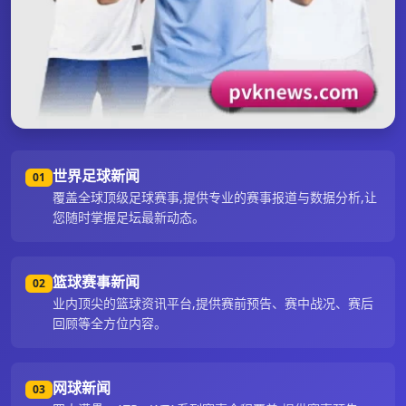
世界足球新闻
01
覆盖全球顶级足球赛事,提供专业的赛事报道与数据分析,让
您随时掌握足坛最新动态。
篮球赛事新闻
02
业内顶尖的篮球资讯平台,提供赛前预告、赛中战况、赛后
回顾等全方位内容。
网球新闻
03