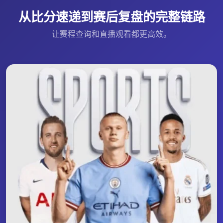
从比分速递到赛后复盘的完整链路
让赛程查询和直播观看都更高效。