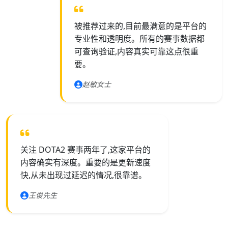
被推荐过来的,目前最满意的是平台的
专业性和透明度。所有的赛事数据都
可查询验证,内容真实可靠这点很重
要。
赵敏女士
关注 DOTA2 赛事两年了,这家平台的
内容确实有深度。重要的是更新速度
快,从未出现过延迟的情况,很靠谱。
王俊先生