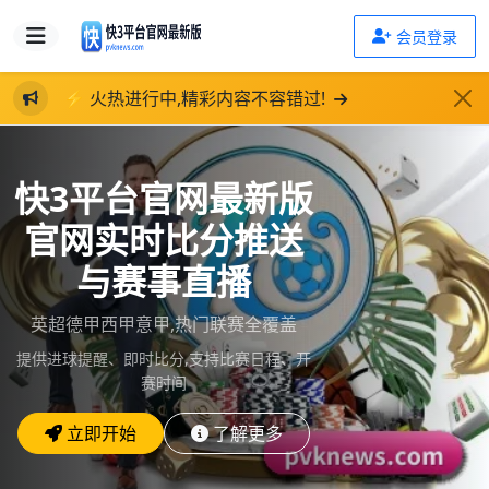
会员登录
⚡ 火热进行中,精彩内容不容错过!
快3平台官网最新版
官网实时比分推送
与赛事直播
英超德甲西甲意甲,热门联赛全覆盖
提供进球提醒、即时比分,支持比赛日程、开
赛时间
立即开始
了解更多