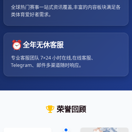
全球热门赛事一站式资讯覆盖,丰富的内容板块满足各
类体育爱好者需求。
⏰
全年无休客服
专业客服团队 7×24 小时在线,在线客服、
Telegram、邮件多渠道随时响应。
荣誉回顾