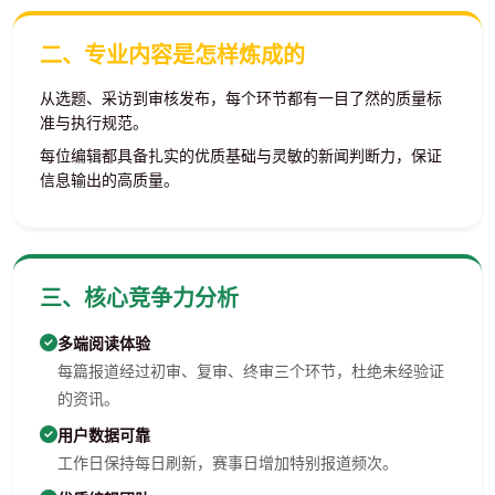
二、专业内容是怎样炼成的
从选题、采访到审核发布，每个环节都有一目了然的质量标
准与执行规范。
每位编辑都具备扎实的优质基础与灵敏的新闻判断力，保证
信息输出的高质量。
三、核心竞争力分析
多端阅读体验
每篇报道经过初审、复审、终审三个环节，杜绝未经验证
的资讯。
用户数据可靠
工作日保持每日刷新，赛事日增加特别报道频次。