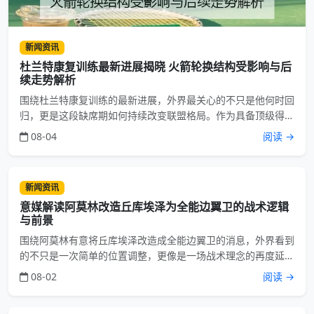
新闻资讯
杜兰特康复训练最新进展揭晓 火箭轮换结构受影响与后
续走势解析
围绕杜兰特康复训练的最新进展，外界最关心的不只是他何时回
归，更是这段缺席期如何持续改变联盟格局。作为具备顶级得分
能力和战术牵引力的球星，杜兰特的一举一动都会直接影响球队
08-04
阅读 →
攻防重心，也会牵动对手的排兵布阵...
新闻资讯
意媒解读阿莫林改造丘库埃泽为全能边翼卫的战术逻辑
与前景
围绕阿莫林有意将丘库埃泽改造成全能边翼卫的消息，外界看到
的不只是一次简单的位置调整，更像是一场战术理念的再度延
伸。若说现代足球最珍贵的资源之一是可塑性，那么能够在边路
08-02
阅读 →
完成攻防双向贡献、兼具速度、爆发与...